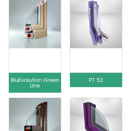
BluEvolution Green
PT 52
Line