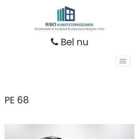
Bel nu
Toggle
navigat
PE 68
Volgende
Vori