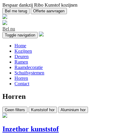
Bespaar dankzij Ribo Kunstof kozijnen
Bel me terug
Offerte aanvragen
Bel nu
Toggle navigation
Home
Kozijnen
Deuren
Ramen
Raamdecoratie
Schuifsystemen
Horren
Contact
Horren
Geen filters
Kunststof hor
Aluminium hor
Inzethor kunststof