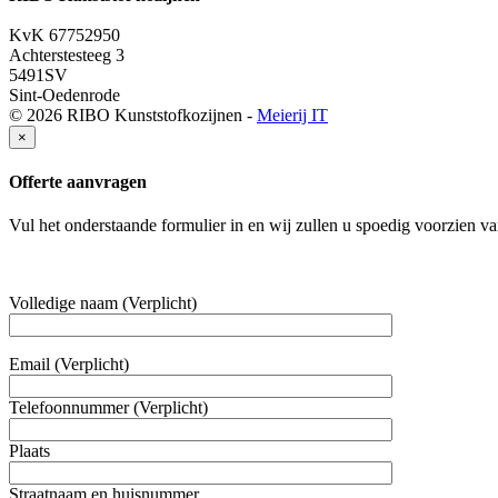
06 551 875 58
KvK 67752950
Achterstesteeg 3
5491SV
Sint-Oedenrode
© 2026 RIBO Kunststofkozijnen -
Meierij IT
×
Offerte aanvragen
Vul het onderstaande formulier in en wij zullen u spoedig voorzien va
Volledige naam (Verplicht)
Email (Verplicht)
Telefoonnummer (Verplicht)
Plaats
Straatnaam en huisnummer