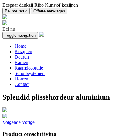
Bespaar dankzij Ribo Kunstof kozijnen
Bel me terug
Offerte aanvragen
Bel nu
Toggle navigation
Home
Kozijnen
Deuren
Ramen
Raamdecoratie
Schuifsystemen
Horren
Contact
Splendid plisséhordeur aluminium
Volgende
Vorige
Product omschrijving