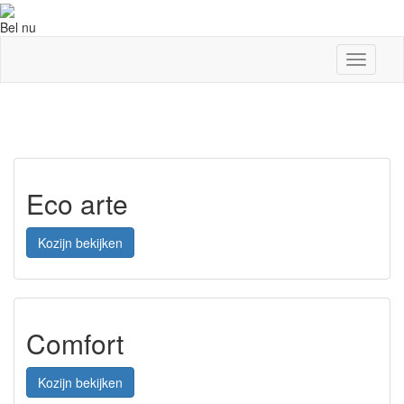
Bel nu
Toggle
navigati
Aanbevolen producten
Eco arte
Kozijn bekijken
Comfort
Kozijn bekijken