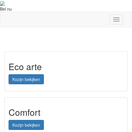
Bel nu
Toggle
navigati
Aanbevolen producten
Eco arte
Kozijn bekijken
Comfort
Kozijn bekijken