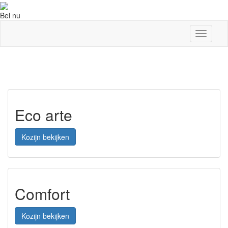
Bel nu
Toggle
navigati
Aanbevolen producten
Eco arte
Kozijn bekijken
Comfort
Kozijn bekijken