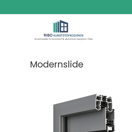
Modernslide
Volgende
V