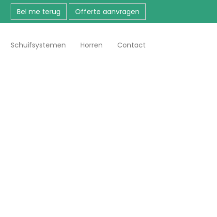
Bel me terug
Offerte aanvragen
Schuifsystemen
Horren
Contact