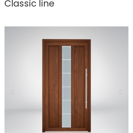
Classic line
Volgende
Vori