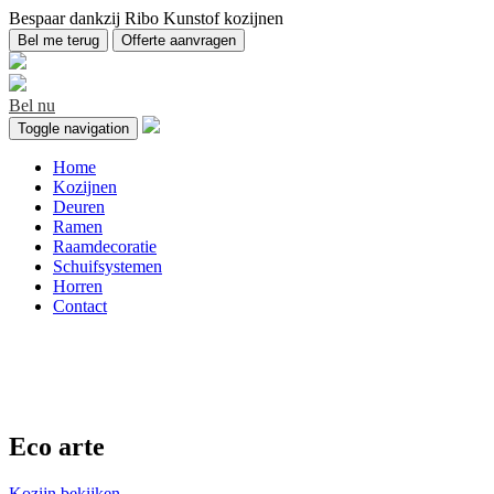
Bespaar dankzij Ribo Kunstof kozijnen
Bel me terug
Offerte aanvragen
Bel nu
Toggle navigation
Home
Kozijnen
Deuren
Ramen
Raamdecoratie
Schuifsystemen
Horren
Contact
Aanbevolen producten
Eco arte
Kozijn bekijken