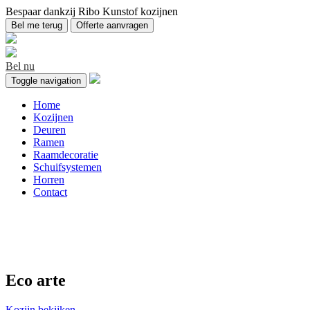
Bespaar dankzij Ribo Kunstof kozijnen
Bel me terug
Offerte aanvragen
Bel nu
Toggle navigation
Home
Kozijnen
Deuren
Ramen
Raamdecoratie
Schuifsystemen
Horren
Contact
Aanbevolen producten
Eco arte
Kozijn bekijken